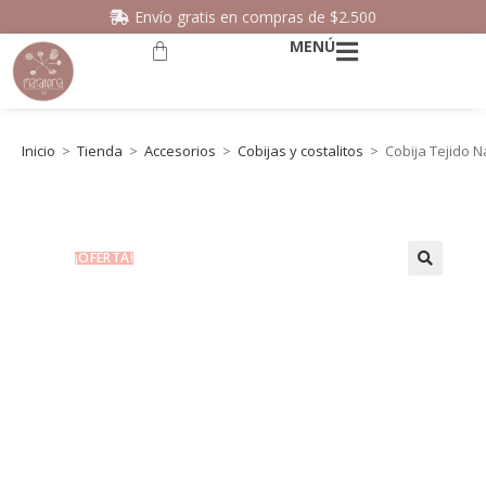
Envío gratis en compras de $2.500
MENÚ
Inicio
>
Tienda
>
Accesorios
>
Cobijas y costalitos
>
Cobija Tejido 
¡OFERTA!