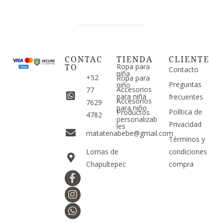
CONTAC
TIENDA
CLIENTE
TO
Ropa para
Contacto
niña
+52
Ropa para
Preguntas
niño
Accesorios
77
para niña
frecuentes
Accesorios
7629
para niño
Política de
Productos
4782
personalizab
Privacidad
les
matatenabebe@gmail.com
Términos y
Lomas de
condiciones
Chapultepec
compra