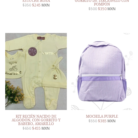
ESTUCHE ROSA
GORRITO DE TERCIOPELO CON
POMPÓN
$
350
$
245
MXN
$
500
$
350
MXN
KIT RECIÉN NACIDO DE
MOCHILA PURPLE
ALGODÓN, CON GORRITO Y
$
550
$
385
MXN
BABERO, AMARILLO
$
650
$
455
MXN