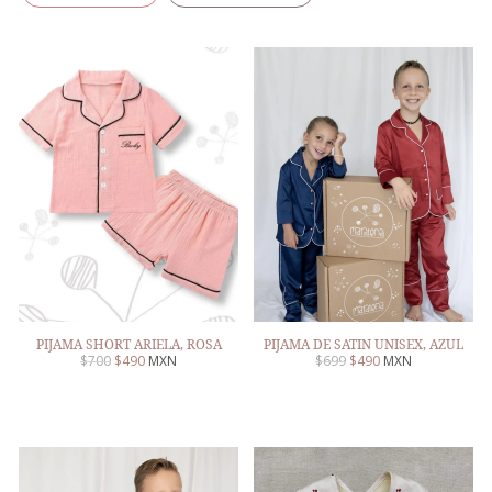
PIJAMA SHORT ARIELA, ROSA
PIJAMA DE SATIN UNISEX, AZUL
$
700
$
490
MXN
$
699
$
490
MXN