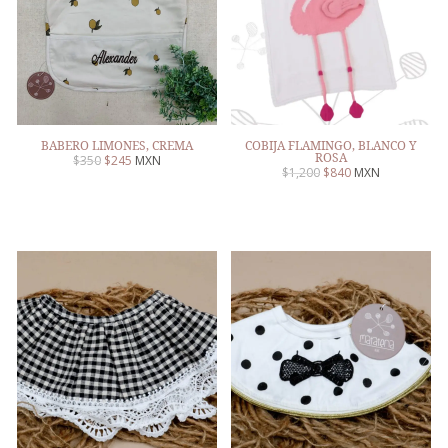
BABERO LIMONES, CREMA
COBIJA FLAMINGO, BLANCO Y
ROSA
$
350
$
245
MXN
$
1,200
$
840
MXN