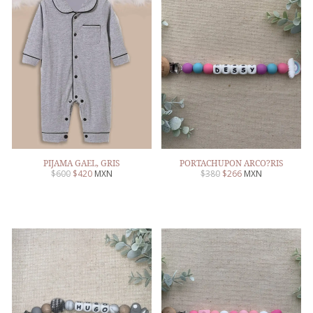
PIJAMA GAEL, GRIS
PORTACHUPON ARCO?RIS
$
600
$
420
MXN
$
380
$
266
MXN