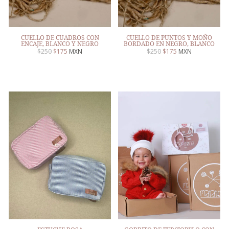
CUELLO DE CUADROS CON
CUELLO DE PUNTOS Y MOÑO
ENCAJE, BLANCO Y NEGRO
BORDADO EN NEGRO, BLANCO
$
250
$
175
MXN
$
250
$
175
MXN