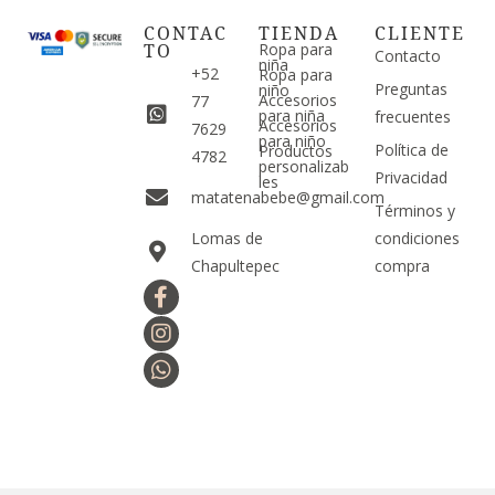
CONTAC
TIENDA
CLIENTE
TO
Ropa para
Contacto
niña
+52
Ropa para
Preguntas
niño
Accesorios
77
para niña
frecuentes
Accesorios
7629
para niño
Política de
Productos
4782
personalizab
Privacidad
les
matatenabebe@gmail.com
Términos y
Lomas de
condiciones
Chapultepec
compra