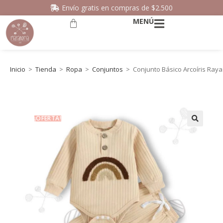
Envío gratis en compras de $2.500
MENÚ
Inicio
>
Tienda
>
Ropa
>
Conjuntos
>
Conjunto Básico Arcoíris Raya
¡OFERTA!