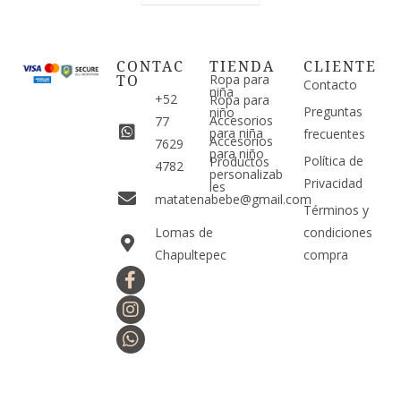
CONTAC
TIENDA
CLIENTE
TO
Ropa para
Contacto
niña
+52
Ropa para
Preguntas
niño
Accesorios
77
para niña
frecuentes
Accesorios
7629
para niño
Política de
Productos
4782
personalizab
Privacidad
les
matatenabebe@gmail.com
Términos y
Lomas de
condiciones
Chapultepec
compra