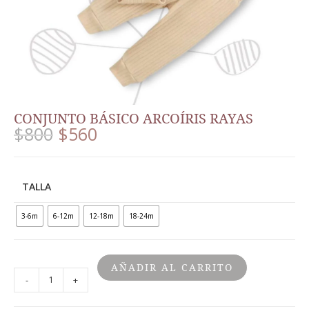
CONJUNTO BÁSICO ARCOÍRIS RAYAS
$
800
$
560
TALLA
3-6m
6-12m
12-18m
18-24m
AÑADIR AL CARRITO
-
+