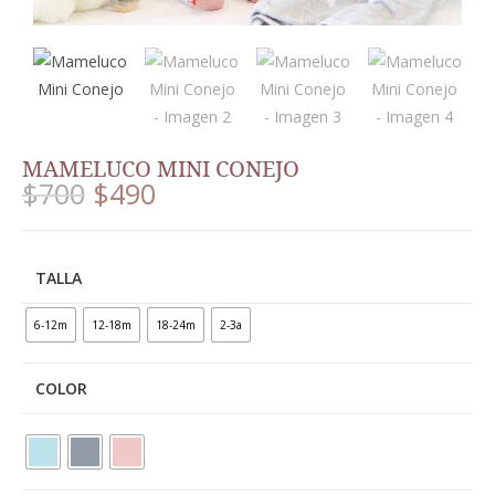
MAMELUCO MINI CONEJO
$
700
$
490
TALLA
6-12m
12-18m
18-24m
2-3a
COLOR