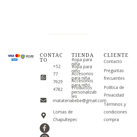
CONTAC
TIENDA
CLIENTE
TO
Ropa para
Contacto
niña
+52
Ropa para
Preguntas
niño
Accesorios
77
para niña
frecuentes
Accesorios
7629
para niño
Política de
Productos
4782
personalizab
Privacidad
les
matatenabebe@gmail.com
Términos y
Lomas de
condiciones
Chapultepec
compra