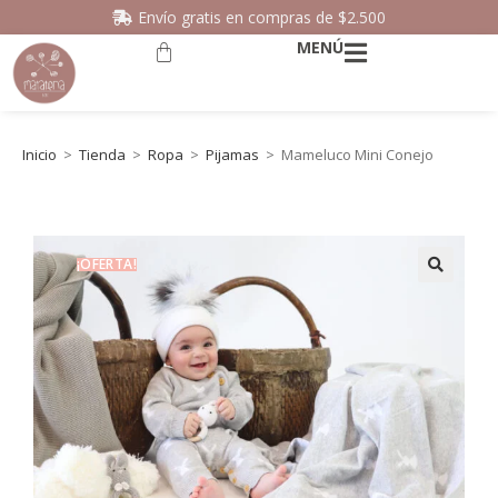
Envío gratis en compras de $2.500
MENÚ
Inicio
>
Tienda
>
Ropa
>
Pijamas
>
Mameluco Mini Conejo
¡OFERTA!
🔍