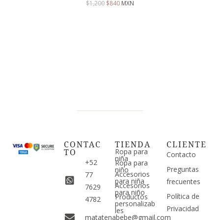
$
1,200
$
840
MXN
CONTAC
TIENDA
CLIENTE
TO
Ropa para
Contacto
niña
+52
Ropa para
Preguntas
niño
Accesorios
77
para niña
frecuentes
Accesorios
7629
para niño
Política de
Productos
4782
personalizab
Privacidad
les
matatenabebe@gmail.com