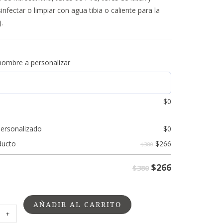
infectar o limpiar con agua tibia o caliente para la
.
 nombre a personalizar
$
0
personalizado
$
0
$
266
ducto
$380
$
266
$380
AÑADIR AL CARRITO
+