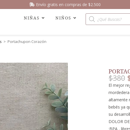
Envío gratis en compras de $2.500
NIÑAS
NIÑOS
s
>
Portachupon Corazón
PORTA
$
380
El mejor r
mordedera 
altamente 
bebés ya qu
su desarrol
DOLOR DE 
:BPA , libre