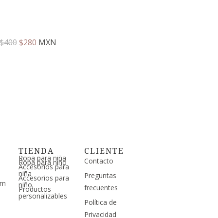
$
400
$
280
MXN
TIENDA
CLIENTE
Ropa para niña
Contacto
Ropa para niño
Accesorios para
niña
Preguntas
Accesorios para
om
niño
frecuentes
Productos
personalizables
Política de
Privacidad