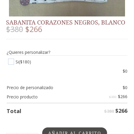
SABANITA CORAZONES NEGROS, BLANCO
$
380
$
266
¿Quieres personalizar?
Si
($180)
$
0
Precio de personalizado
$
0
$
266
Precio producto
$380
$
266
Total
$380
AÑADIR AL CARRITO