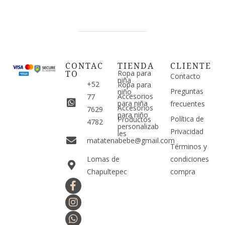
CONTAC
TIENDA
CLIENTE
TO
Ropa para
Contacto
niña
+52
Ropa para
Preguntas
niño
Accesorios
77
para niña
frecuentes
Accesorios
7629
para niño
Política de
Productos
4782
personalizab
Privacidad
les
matatenabebe@gmail.com
Términos y
Lomas de
condiciones
Chapultepec
compra