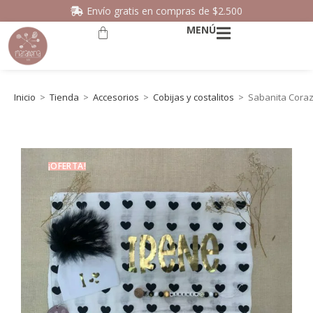
Envío gratis en compras de $2.500
MENÚ
Inicio
>
Tienda
>
Accesorios
>
Cobijas y costalitos
>
Sabanita Coraz
¡OFERTA!