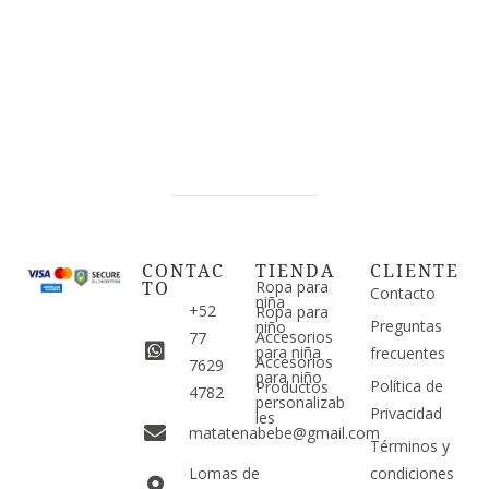
CONTAC
TIENDA
CLIENTE
TO
Ropa para
Contacto
niña
+52
Ropa para
Preguntas
niño
Accesorios
77
para niña
frecuentes
Accesorios
7629
para niño
Política de
Productos
4782
personalizab
Privacidad
les
matatenabebe@gmail.com
Términos y
Lomas de
condiciones