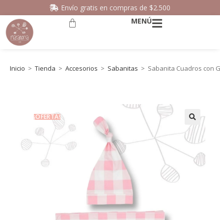
Envío gratis en compras de $2.500
MENÚ
Inicio
>
Tienda
>
Accesorios
>
Sabanitas
>
Sabanita Cuadros con G
¡OFERTA!