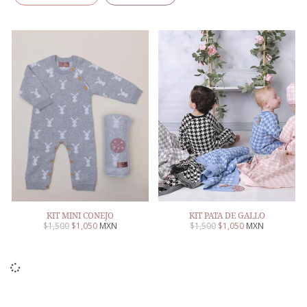
KIT MINI CONEJO
KIT PATA DE GALLO
$
1,500
$
1,050
MXN
$
1,500
$
1,050
MXN