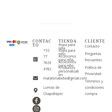
CONTAC
TIENDA
CLIENTE
TO
Ropa para
Contacto
niña
+52
Ropa para
Preguntas
niño
Accesorios
77
para niña
frecuentes
Accesorios
7629
para niño
Política de
Productos
4782
personalizab
Privacidad
les
matatenabebe@gmail.com
Términos y
Lomas de
condiciones
Chapultepec
compra