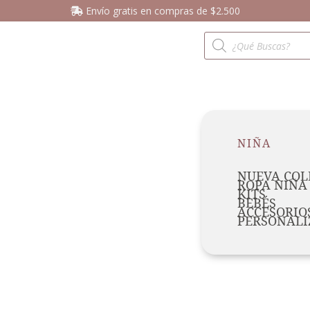
Envío gratis en compras de $2.500
NIÑA
NUEVA COL
ROPA NIÑA
KITS
BEBÉS
ACCESORIO
PERSONALI