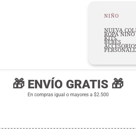
NIÑO
NUEVA COL
ROPA NIÑO
KITS
BEBÉS
ACCESORIO
PERSONALI
🎁 ENVÍO GRATIS 🎁
En compras igual o mayores a $2.500