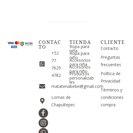
CONTAC
TIENDA
CLIENTE
TO
Ropa para
Contacto
niña
+52
Ropa para
Preguntas
niño
Accesorios
77
para niña
frecuentes
Accesorios
7629
para niño
Política de
Productos
4782
personalizab
Privacidad
les
matatenabebe@gmail.com
Términos y
Lomas de
condiciones
Chapultepec
compra