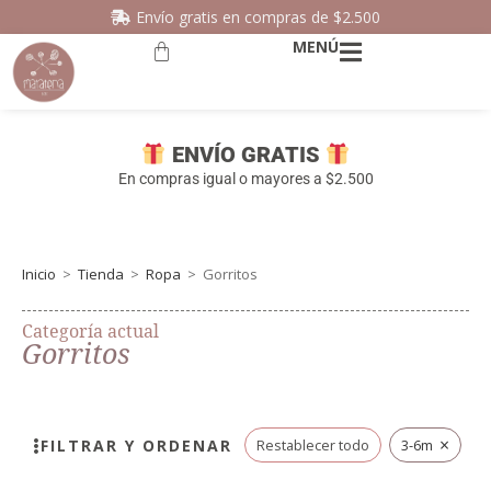
Envío gratis en compras de $2.500
MENÚ
ENVÍO GRATIS
En compras igual o mayores a $2.500
Inicio
>
Tienda
>
Ropa
>
Gorritos
Categoría actual
Gorritos
×
FILTRAR Y ORDENAR
Restablecer todo
3-6m