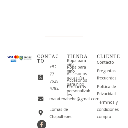
CONTAC
TIENDA
CLIENTE
TO
Ropa para
Contacto
niña
+52
Ropa para
Preguntas
niño
Accesorios
77
para niña
frecuentes
Accesorios
7629
para niño
Política de
Productos
4782
personalizab
Privacidad
les
matatenabebe@gmail.com
Términos y
Lomas de
condiciones
Chapultepec
compra