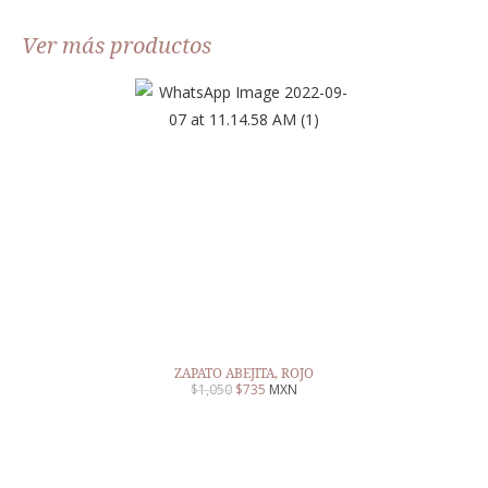
Ver más productos
ZAPATO ABEJITA, ROJO
$
1,050
$
735
MXN