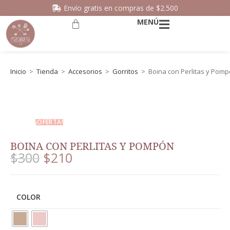
Envío gratis en compras de $2.500
MENÚ
Inicio
>
Tienda
>
Accesorios
>
Gorritos
>
Boina con Perlitas y Pom
¡OFERTA!
BOINA CON PERLITAS Y POMPÓN
$
300
$
210
COLOR