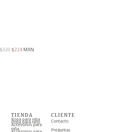
$
320
$
224
MXN
TIENDA
CLIENTE
Ropa para niña
Contacto
Ropa para niño
Accesorios para
niña
Preguntas
Accesorios para