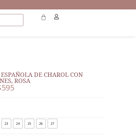
 ESPAÑOLA DE CHAROL CON
NES, ROSA
$
595
23
24
25
26
27