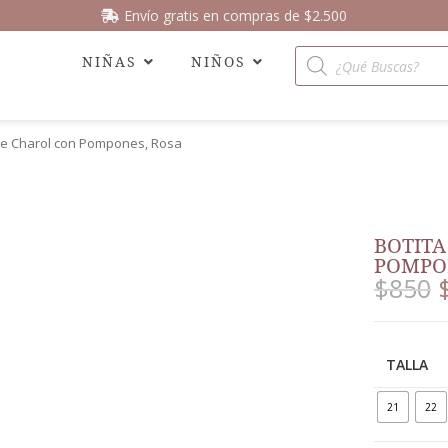
Envío gratis en compras de $2.500
NIÑAS
NIÑOS
de Charol con Pompones, Rosa
BOTITA
POMPO
$
850
TALLA
21
22