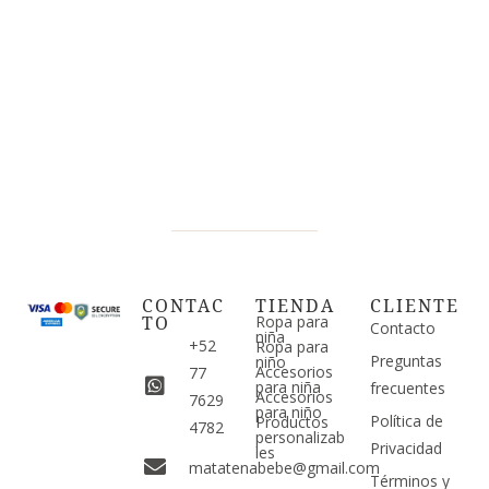
CONTAC
TIENDA
CLIENTE
TO
Ropa para
Contacto
niña
+52
Ropa para
Preguntas
niño
Accesorios
77
para niña
frecuentes
Accesorios
7629
para niño
Política de
Productos
4782
personalizab
Privacidad
les
matatenabebe@gmail.com
Términos y