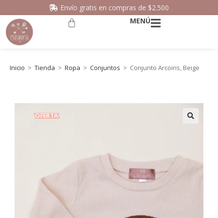
Envío gratis en compras de $2.500
MENÚ
Inicio
>
Tienda
>
Ropa
>
Conjuntos
>
Conjunto Arcoiris, Beige
¡OFERTA!