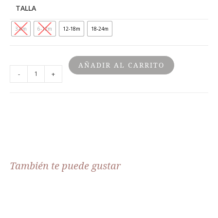
TALLA
3-6m
6-12m
12-18m
18-24m
AÑADIR AL CARRITO
-
+
También te puede gustar