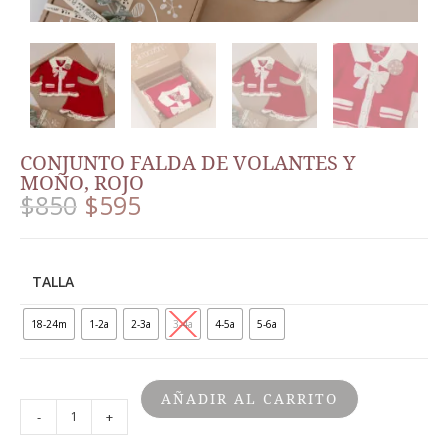
CONJUNTO FALDA DE VOLANTES Y
MOÑO, ROJO
$
850
$
595
TALLA
18-24m
1-2a
2-3a
3-4a
4-5a
5-6a
AÑADIR AL CARRITO
-
+