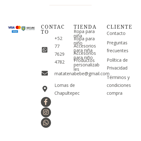
CONTAC
TIENDA
CLIENTE
TO
Ropa para
Contacto
niña
+52
Ropa para
Preguntas
niño
Accesorios
77
para niña
frecuentes
Accesorios
7629
para niño
Política de
Productos
4782
personalizab
Privacidad
les
matatenabebe@gmail.com
Términos y
Lomas de
condiciones
Chapultepec
compra