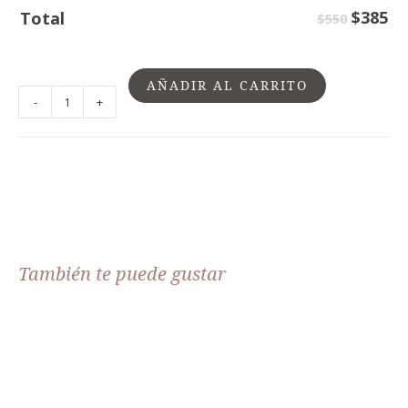
$
385
Total
$550
AÑADIR AL CARRITO
-
+
También te puede gustar