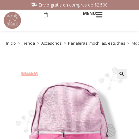
Envío gratis en compras de $2.500
MENÚ
Inicio
>
Tienda
>
Accesorios
>
Pañaleras, mochilas, estuches
>
Moc
¡OFERTA!