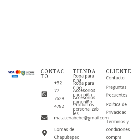
CONTAC
TIENDA
CLIENTE
TO
Ropa para
Contacto
niña
+52
Ropa para
Preguntas
niño
Accesorios
77
para niña
frecuentes
Accesorios
7629
para niño
Política de
Productos
4782
personalizab
Privacidad
les
matatenabebe@gmail.com
Términos y
Lomas de
condiciones
Chapultepec
compra