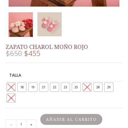
ZAPATO CHAROL MOÑO ROJO
$
650
$
455
TALLA
17
18
19
21
22
23
25
27
28
29
30
AÑADIR AL CARRITO
-
+