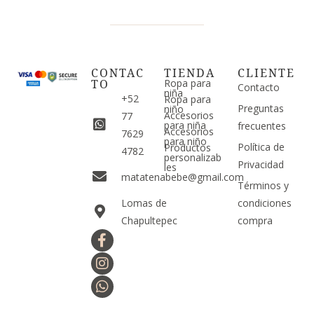
CONTAC
TIENDA
CLIENTE
TO
Ropa para
Contacto
niña
+52
Ropa para
Preguntas
niño
Accesorios
77
para niña
frecuentes
Accesorios
7629
para niño
Política de
Productos
4782
personalizab
Privacidad
les
matatenabebe@gmail.com
Términos y
Lomas de
condiciones
Chapultepec
compra