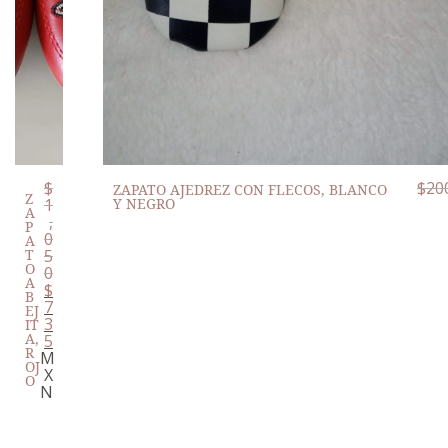
$
$
20
ZAPATO AJEDREZ CON FLECOS, BLANCO
Z
1
Y NEGRO
A
,
P
0
A
5
T
O
0
A
$
B
7
EJ
3
IT
A,
5
R
M
OJ
X
O
N