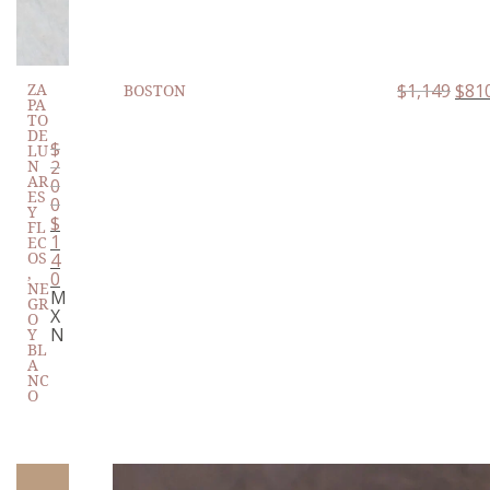
ZA
$
1,149
$
81
BOSTON
PA
TO
DE
$
LU
N
2
AR
0
ES
0
Y
$
FL
1
EC
OS
4
,
0
NE
M
GR
X
O
N
Y
BL
A
NC
O