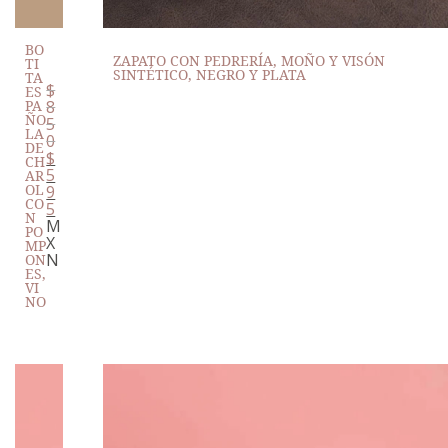
BO
ZAPATO CON PEDRERÍA, MOÑO Y VISÓN
TI
SINTÉTICO, NEGRO Y PLATA
TA
$
ES
PA
8
ÑO
5
LA
0
DE
$
CH
5
AR
OL
9
CO
5
N
M
PO
X
MP
N
ON
ES,
VI
NO