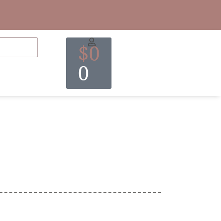
$
0
0