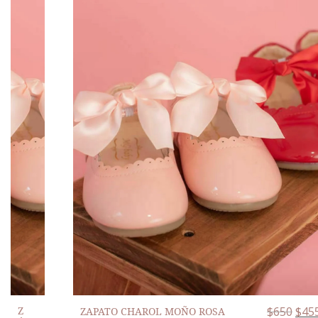
Z
$
650
$
45
ZAPATO CHAROL MOÑO ROSA