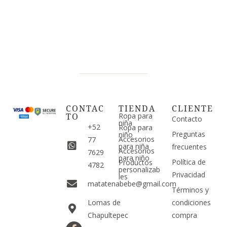
CONTAC
TIENDA
CLIENTE
TO
Ropa para
Contacto
niña
+52
Ropa para
Preguntas
niño
Accesorios
77
para niña
frecuentes
Accesorios
7629
para niño
Política de
Productos
4782
personalizab
Privacidad
les
matatenabebe@gmail.com
Términos y
Lomas de
condiciones
Chapultepec
compra