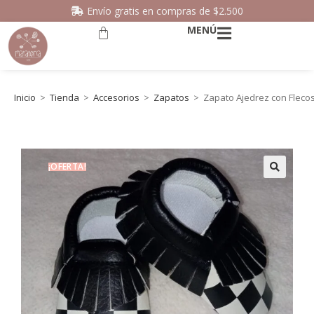
Envío gratis en compras de $2.500
MENÚ
Inicio
>
Tienda
>
Accesorios
>
Zapatos
>
Zapato Ajedrez con Flecos
¡OFERTA!